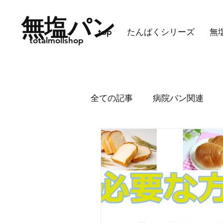
無塩パン
top
たんぱくシリーズ
無
totalmollshop
全ての記事
病院パン関連
2月後半10%OFFのご案内