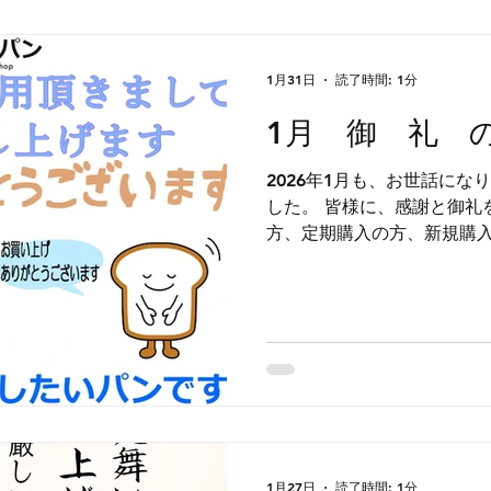
1月31日
読了時間: 1分
1月 御 礼 
2026年1月も、お世話に
した。 皆様に、感謝と御礼を申し上げます。 毎月購入の
方、定期購入の方、新規購
感謝しております。 大寒を過ぎて寒くなりましたので、
ヒートショックなど体調管理に
とも宜しくお願い致します
1月27日
読了時間: 1分