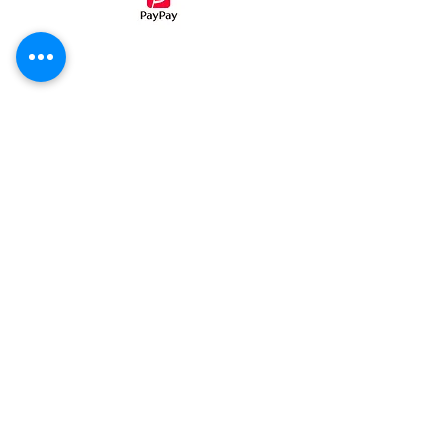
・コンビニ後払い（ミライバライ）
コンビニエンスストア、
でお支払い
頂く事が出来ます。
①病院パン無塩パン
②ホテル・レストラン・喫茶店・業務用
③発送カレンダー
④ご注文同意事項
⑤発送可能範囲
⑥冷凍商品発送詳細
​⑦成分表一覧
​​⑧ご購入手順案内