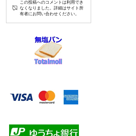
8月前半10%O
7月御礼と感謝申し上げま
この投稿へのコメントは利用でき
なくなりました。詳細はサイト所
す
有者にお問い合わせください。
◆お支払い方法
​クレジットカード決済
・自動課金について
・自動口座振替
・ゆうちょ銀行前振込