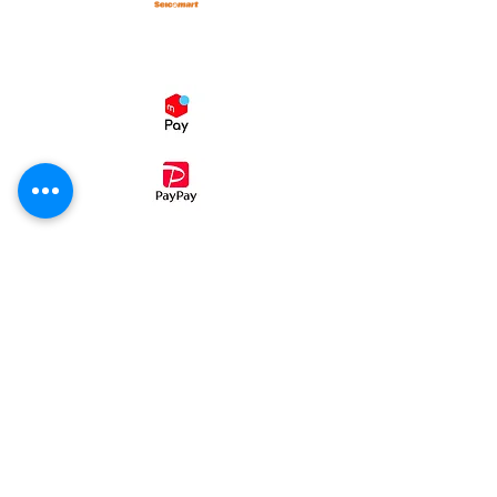
スマホ決済
・コンビニ後払い（ミライバライ）
コンビニエンスストア、
でお支払い
頂く事が出来ます。
①病院パン無塩パン
②ホテル・レストラン・喫茶店・業務用