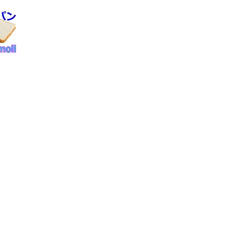
合せ
府八幡市男山八望２
075-276-4773
 totalmoll.net
員ログイン
商取引法に関する表示
行為に対する当店の措置