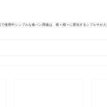
店で使用中
シンプルな食パン
用途は、様々
様々に変化するシプルサが人