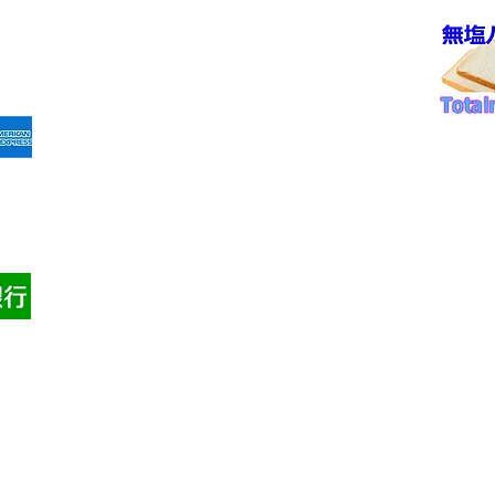
①病院パン無塩パン
法
②ホテル・レストラン・喫
決済
茶店・業務用
③発送カレンダー
お問
④ご注文同意事項
京都
て
⑤発送可能範囲
Tel: 
振込
⑥冷凍商品発送詳細
shop @
​⑦成分表一覧
​​⑧ご購入手順案内
​​会
​⑨自動課金発送について
⑪電話でのご注文受付
特定
​⑫クーポンご利用
⑬
Q&A
損害
⑭ポイント制度