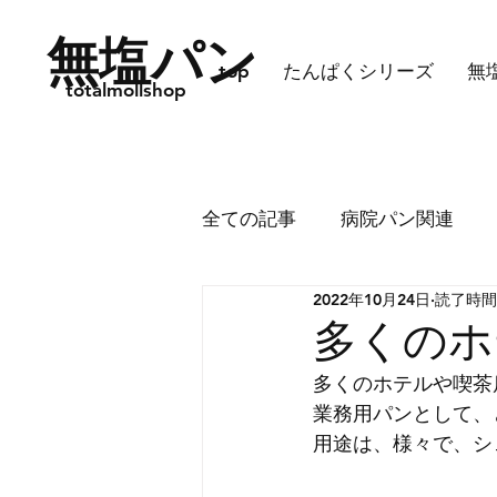
無塩パン
top
たんぱくシリーズ
無
totalmollshop
全ての記事
病院パン関連
2022年10月24日
読了時間:
2月後半10%OFFのご案内
多くのホ
多くのホテルや喫茶
業務用パンとして、
用途は、様々で、シ