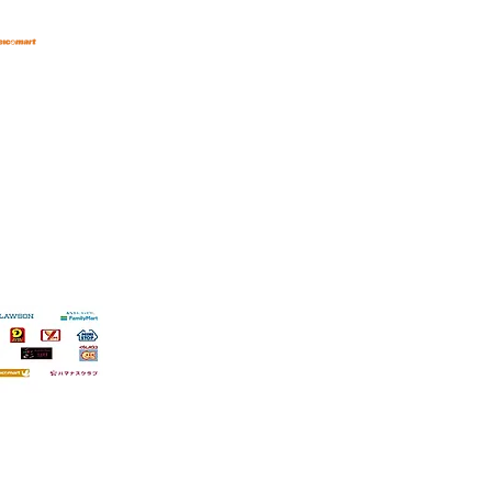
​⑮ご紹介特典プログラム
​⑯ブログ
イバライ）
でお支払い頂