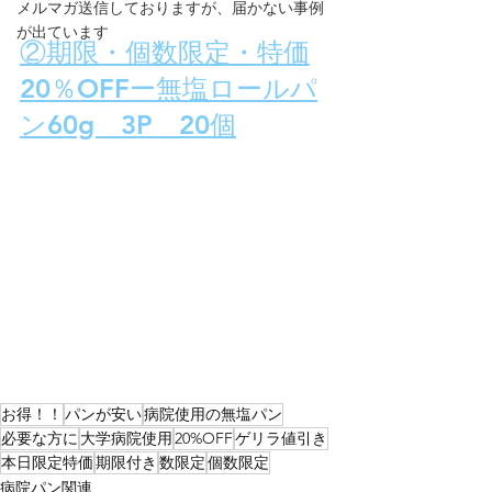
メルマガ送信しておりますが、届かない事例
が出ています
②期限・個数限定・特価
20％OFFー無塩ロールパ
ン60g　3P　20個
お得！！
パンが安い
病院使用の無塩パン
必要な方に
大学病院使用
20%OFF
ゲリラ値引き
本日限定特価
期限付き
数限定
個数限定
病院パン関連