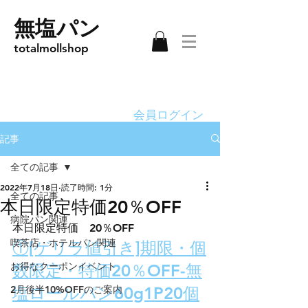
無塩パン
totalmollshop
会員ログイン
記事
全ての記事
2022年7月18日
読了時間: 1分
全ての記事
本日限定特価20％OFF
病院パン関連
本日限定特価　20％OFF
喫茶店・ホテルパン関連
①[ゲリラ値引き]期限・個
お得なクーポンイベント
数限定・特価20％OFF-無
2月後半10%OFFのご案内
塩ロールパン60g1P20個