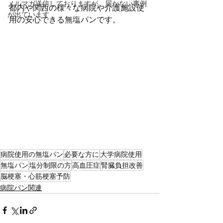
メルマガ送信しておりますが、届かない事例
都内や関西の様々な病院や介護施設使
が出ています
用の安心できる無塩パンです。
病院使用の無塩パン
必要な方に
大学病院使用
無塩パン
塩分制限の方
高血圧症
腎臓負担改善
脳梗塞・心筋梗塞予防
病院パン関連