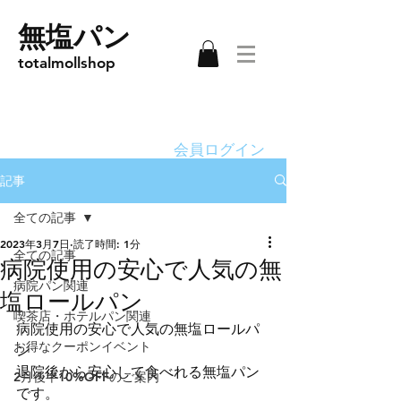
無塩パン
totalmollshop
会員ログイン
記事
全ての記事
2023年3月7日
読了時間: 1分
全ての記事
病院使用の安心で人気の無
病院パン関連
塩ロールパン
喫茶店・ホテルパン関連
病院使用の安心で人気の無塩ロールパ
お得なクーポンイベント
ン
退院後から安心して食べれる無塩パン
2月後半10%OFFのご案内
です。