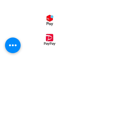
スマホ決済
・コンビニ後払い（ミライバライ）
コンビニエンスストア、
でお支払い
頂く事が出来ます。
①病院パン無塩パン
②ホテル・レストラン・喫茶店・業務用
③発送カレンダー
④ご注文同意事項