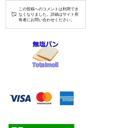
8月前半10%OFFのご案内
夏季休暇のお知
この投稿へのコメントは利用でき
なくなりました。詳細はサイト所
送スケジュール
有者にお問い合わせください。
せ
◆お支払い方法
​クレジットカード決済
・自動課金について
・自動口座振替
・ゆうちょ銀行前振込