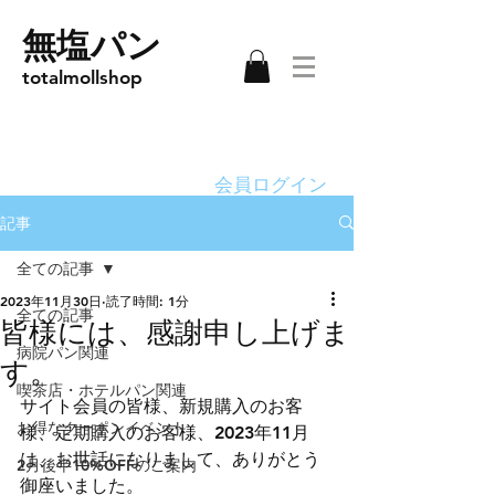
無塩パン
totalmollshop
会員ログイン
記事
全ての記事
2023年11月30日
読了時間: 1分
全ての記事
皆様には、感謝申し上げま
病院パン関連
す。
喫茶店・ホテルパン関連
サイト会員の皆様、新規購入のお客
お得なクーポンイベント
様、定期購入のお客様、2023年11月
は、お世話になりまして、ありがとう
2月後半10%OFFのご案内
御座いました。