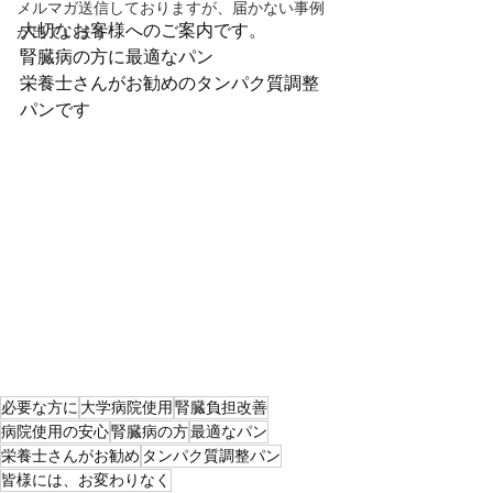
メルマガ送信しておりますが、届かない事例
大切なお客様へのご案内です。
が出ています
腎臓病の方に最適なパン
栄養士さんがお勧めのタンパク質調整
パンです
必要な方に
大学病院使用
腎臓負担改善
病院使用の安心
腎臓病の方
最適なパン
栄養士さんがお勧め
タンパク質調整パン
皆様には、お変わりなく