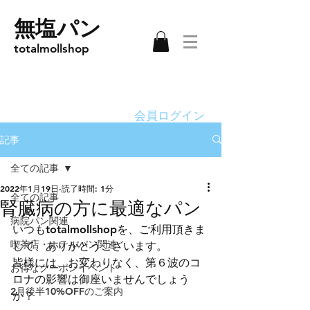
無塩パン
totalmollshop
会員ログイン
記事
全ての記事
2022年1月19日
読了時間: 1分
全ての記事
腎臓病の方に最適なパン
病院パン関連
いつもtotalmollshopを、ご利用頂きま
喫茶店・ホテルパン関連
して、ありがとうございます。
皆様には、お変わりなく、第６波のコ
お得なクーポンイベント
ロナの影響は御座いませんでしょう
2月後半10%OFFのご案内
か？