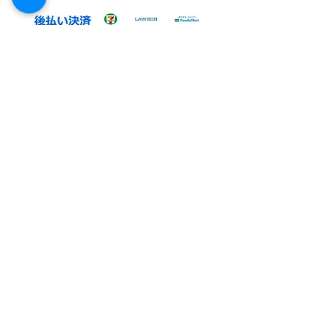
頂く事が出来ます。
①病院パン無塩パン
②ホテル・レストラン・喫茶店・業務用
③発送カレンダー
④ご注文同意事項
⑤発送可能範囲
⑥冷凍商品発送詳細
​⑦成分表一覧
​​⑧ご購入手順案内
​⑨自動課金発送について
⑪電話でのご注文受付
​⑫クーポンご利用