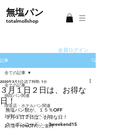
無塩パン
totalmollshop
会員ログイン
記事
全ての記事
2020年3月1日
読了時間: 1分
全ての記事
３月１日２日は、お得な
病院パン関連
日！
喫茶店・ホテルパン関連
無塩パン類が、１５％OFF 
お得なクーポンイベント
３月１日２日は、お得な日！
クーポンコード：　3weekend15
2月後半10%OFFのご案内