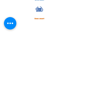
スマホ決済
・コンビニ後払い（ミライバライ）
コンビニエンスストア、
でお支払い
頂く事が出来ます。