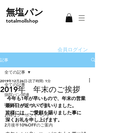
無塩パン
totalmollshop
会員ログイン
記事
全ての記事
2019年12月26日
読了時間: 1分
全ての記事
2019年 年末のご挨拶
病院パン関連
今年も1年が早いもので、年末の営業
喫茶店・ホテルパン関連
最終日が近づいてまいりました。
皆様には、ご愛顧を賜りました事に
お得なクーポンイベント
深くお礼を申し上げます。
2月後半10%OFFのご案内