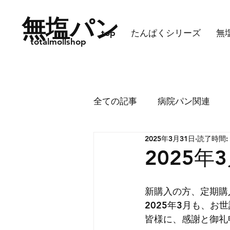
無塩パン
top
たんぱくシリーズ
無
totalmollshop
全ての記事
病院パン関連
2025年3月31日
読了時間:
2月後半10%OFFのご案内
2025
新購入の方、定期購
2025年3月も、
皆様に、感謝と御礼