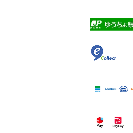
・自動口座振替
・ゆうちょ銀行前
​佐川急便代引き
コンビニ決済
スマホ決済