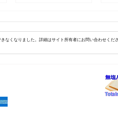
できなくなりました。詳細はサイト所有者にお問い合わせくだ
8月前半10%OFFのご案内
夏季
ケジ
①病院パン無塩パン
法
②ホテル・レストラン・喫
決済
茶店・業務用
③発送カレンダー
お問
④ご注文同意事項
京都
て