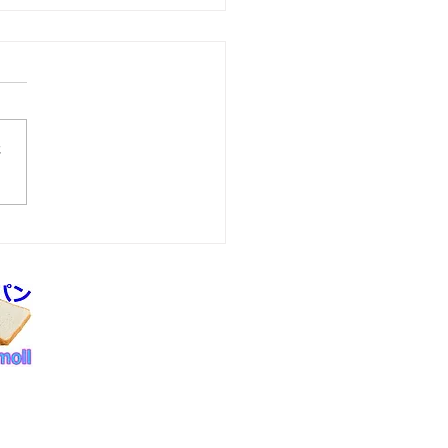
さ
休暇のお知らせと発送ス
ュールのお知らせ
合せ
府八幡市男山八望２