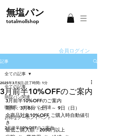
無塩パン
totalmollshop
会員ログイン
記事
全ての記事
2025年3月5日
読了時間: 1分
全ての記事
3月前半10%OFFのご案内
病院パン関連
3月前半10%OFFのご案内
喫茶店・ホテルパン関連
期間：3月8日（土） ～ 9日（日）
全商品対象10%OFF ご購入時自動値引
お得なクーポンイベント
き
2月後半10%OFFのご案内
最低ご購入額：2050円以上  