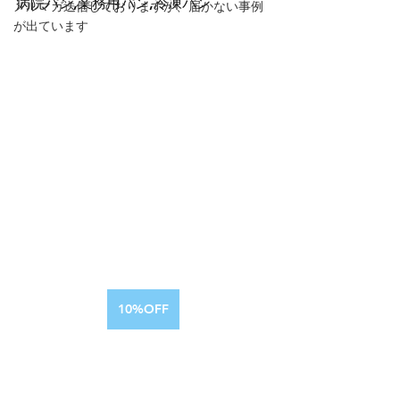
病院パン,業務用パン,冷凍パン
メルマガ送信しておりますが、届かない事例
が出ています
10%OFF