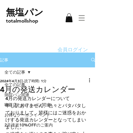
無塩パン
totalmollshop
会員ログイン
記事
全ての記事
2024年4月3日
読了時間: 1分
全ての記事
4月の発送カレンダー
病院パン関連
4月の発送カレンダーについて
喫茶店・ホテルパン関連
申し訳ありません、色々とバタバタし
ておりまして、皆様にはご迷惑をおか
お得なクーポンイベント
けする発送カレンダーとなってしまい
2月後半10%OFFのご案内
ました。