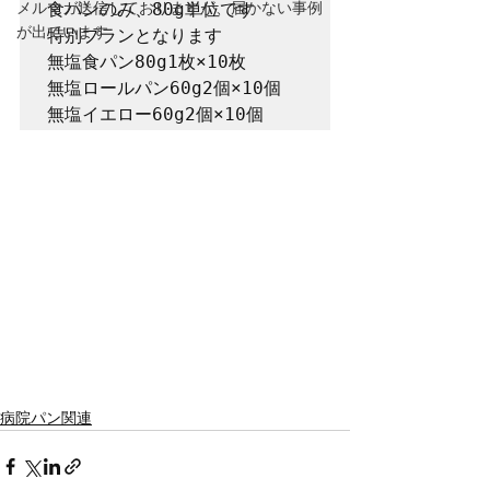
メルマガ送信しておりますが、届かない事例
食パンのみ、80g単位です

が出ています
特別プランとなります

無塩食パン80g1枚×10枚　

無塩ロールパン60g2個×10個　

無塩イエロー60g2個×10個　
病院パン関連