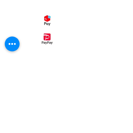
スマホ決済
・コンビニ後払い（ミライバライ）
コンビニエンスストア、
でお支払い
頂く事が出来ます。
①病院パン無塩パン
②ホテル・レストラン・喫茶店・業務用
③発送カレンダー
④ご注文同意事項