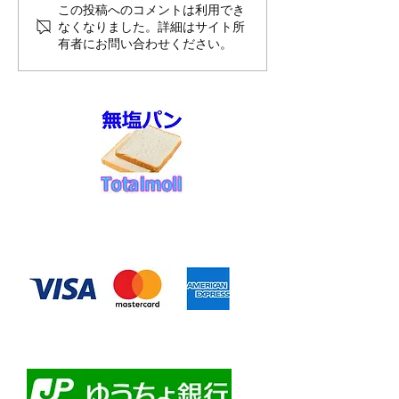
8月前半10%OFFのご案内
夏季休暇のお知
この投稿へのコメントは利用でき
なくなりました。詳細はサイト所
送スケジュール
有者にお問い合わせください。
せ
◆お支払い方法
​クレジットカード決済
・自動課金について
・自動口座振替
・ゆうちょ銀行前振込