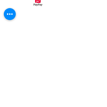
・コンビニ後払い（ミライバライ）
コンビニエンスストア、
でお支払い
頂く事が出来ます。
①病院パン無塩パン
②ホテル・レストラン・喫茶店・業務用
③発送カレンダー
④ご注文同意事項
⑤発送可能範囲
⑥冷凍商品発送詳細
​⑦成分表一覧
​​⑧ご購入手順案内