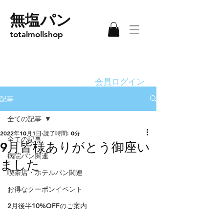
無塩パン
totalmollshop
会員ログイン
記事
全ての記事
2022年10月1日
読了時間: 0分
全ての記事
9月皆様ありがとう御座い
病院パン関連
ました
喫茶店・ホテルパン関連
お得なクーポンイベント
2月後半10%OFFのご案内