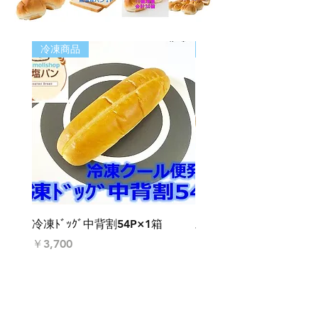
冷凍商品
業務用パン
冷凍ﾄﾞｯｸﾞ中背割54P×1箱
豆乳食パン3斤2本
価格
価格
￥3,700
￥2,444