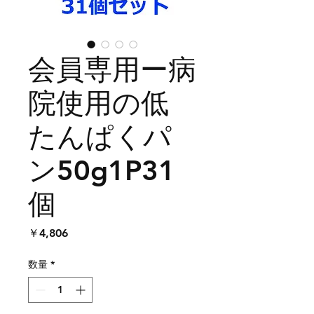
会員専用ー病
院使用の低
たんぱくパ
ン50g1P31
個
価
￥4,806
格
数量
*