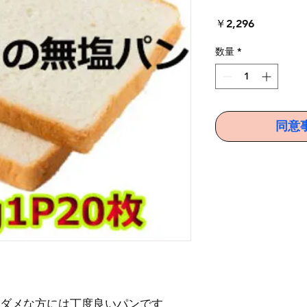
価
￥2,296
格
数量
*
同意
ダメな方には丁度良いパンです