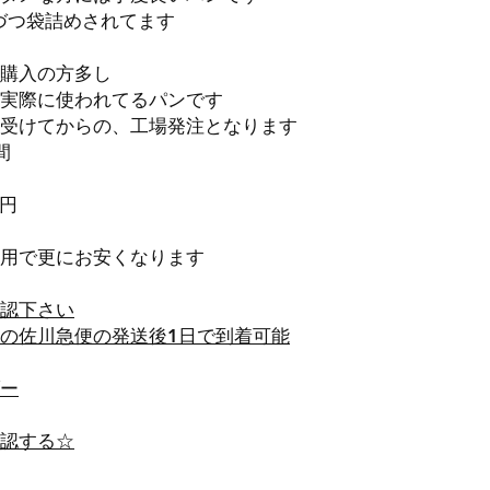
個づつ袋詰めされてます
購入の方多し
実際に使われてるパンです
受けてからの、工場発注となります
間
6円
用で更にお安くなります
認下さい
の佐川急便の発送後1日で到着可能
ー
認する☆