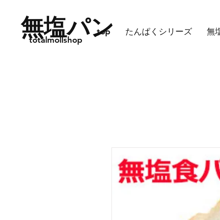
無塩パン
top
たんぱくシリーズ
無
totalmollshop