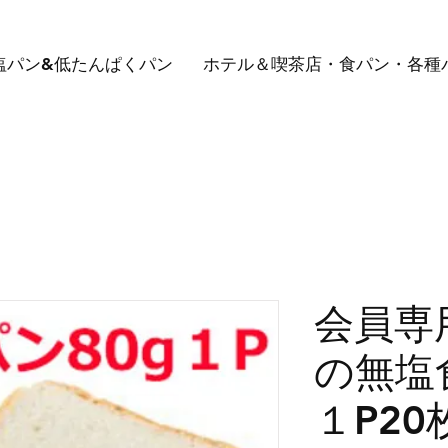
塩パン&低たんぱくパン
ホテル＆喫茶店・食パン・各種
会員専
の無塩
１P20