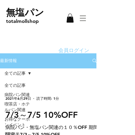
無塩パン
totalmollshop
会員ログイン
最新情報
全ての記事
全ての記事
病院パン関連
2021年6月29日
読了時間: 1分
喫茶店・ホテ
ルパン関連
7/3～7/5 10%OFF
お得なクーポ
ンイベント
病院パン・無塩パン関連の１０％OFF 期間
2月後半
限定：7/3～7/5 10%OFF