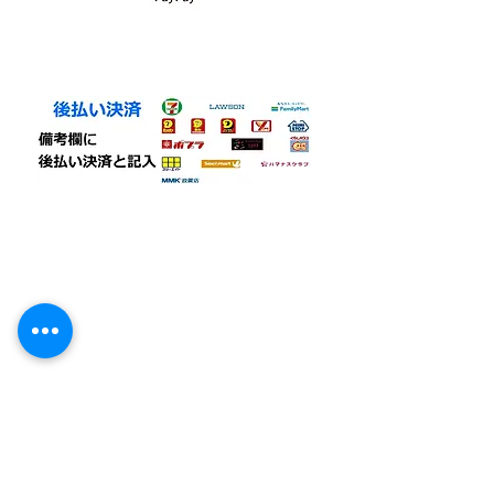
・コンビニ後払い（ミライバライ）
コンビニエンスストア、
でお支払い
頂く事が出来ます。
①病院パン無塩パン
②ホテル・レストラン・喫茶店・業務用
③発送カレンダー
④ご注文同意事項
⑤発送可能範囲
⑥冷凍商品発送詳細
​⑦成分表一覧
​​⑧ご購入手順案内
​⑨自動課金発送について