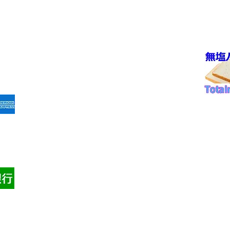
①病院パン無塩パン
法
②ホテル・レストラン・喫
決済
茶店・業務用
③発送カレンダー
お問
④ご注文同意事項
京都
て
⑤発送可能範囲
Tel: 
振込
⑥冷凍商品発送詳細
shop @
​⑦成分表一覧
​​⑧ご購入手順案内
​​会
​⑨自動課金発送について
⑪電話でのご注文受付
特定