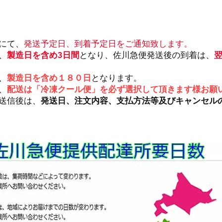
にて、
発送予定日、到着予定日をご通知致します。
、
製造日を含め3日間
となり、佐川急便発送後の到着は、
、
製造日を含め１８０日
となります。
、
配送は「冷凍クール便」を必ず選択して頂きます様お願
送信後は、
発送日、注文内容、支払方法等及びキャンセル