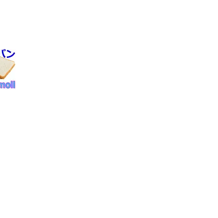
合せ
府八幡市男山八望２
075-276-4773
 totalmoll.net
員ログイン
商取引法に関する表示