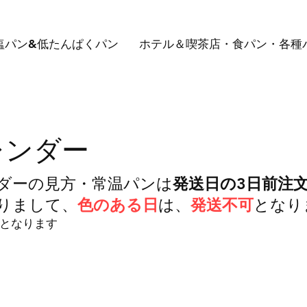
塩パン&低たんぱくパン
ホテル＆喫茶店・食パン・各種
レンダー
ダーの見方・常温パンは
発送日の3日前注
りまして、
色のある日
は、
発送不可
となり
となります