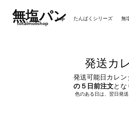
無塩パン
top
たんぱくシリーズ
無
totalmollshop
発送カ
発送可能日カレン
の５日前注文
とな
色のある日は、翌日発送