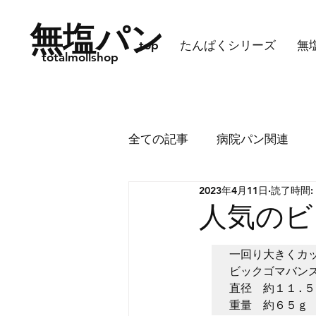
無塩パン
top
たんぱくシリーズ
無
totalmollshop
全ての記事
病院パン関連
2023年4月11日
読了時間:
2月後半10%OFFのご案内
人気のビ
一回り大きくカ
ビックゴマバンズ
直径　約１１.５C