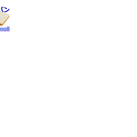
合せ
府八幡市男山八望２
075-276-4773
 totalmoll.net
員ログイン
商取引法に関する表示
行為に対する当店の措置