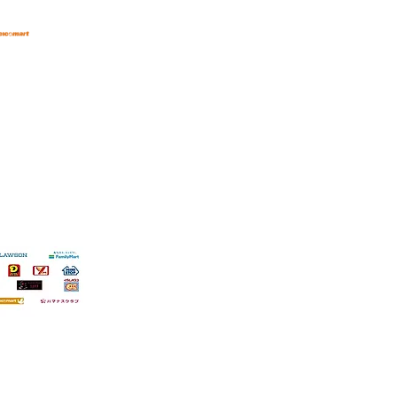
​⑮ご紹介特典プログラム
​⑯ブログ
イバライ）
でお支払い頂