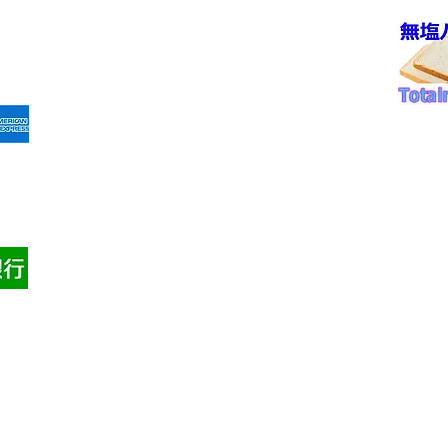
①病院パン無塩パン
法
②ホテル・レストラン・喫
決済
茶店・業務用
③発送カレンダー
お問
④ご注文同意事項
京都
て
⑤発送可能範囲
Tel: 
振込
⑥冷凍商品発送詳細
shop @
​⑦成分表一覧
​​⑧ご購入手順案内
​​会
​⑨自動課金発送について
⑪電話でのご注文受付
特定
​⑫クーポンご利用
⑬
Q&A
損害
⑭ポイント制度