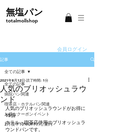
無塩パン
totalmollshop
会員ログイン
記事
全ての記事
2021年8月12日
読了時間: 1分
全ての記事
人気のブリオッシュラウ
病院パン関連
ンド
喫茶店・ホテルパン関連
人気のブリオッシュラウンドがお得に
お得なクーポンイベント
15個
ホテル・喫茶店使用のブリオッシュラ
2月後半10%OFFのご案内
ウンドパンです。