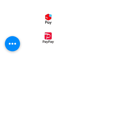
スマホ決済
・コンビニ後払い（ミライバライ）
コンビニエンスストア、
でお支払い
頂く事が出来ます。
①病院パン無塩パン
②ホテル・レストラン・喫茶店・業務用
③発送カレンダー
④ご注文同意事項