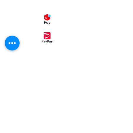
スマホ決済
・コンビニ後払い（ミライバライ）
コンビニエンスストア、
でお支払い
頂く事が出来ます。
①病院パン無塩パン
②ホテル・レストラン・喫茶店・業務用
③発送カレンダー
④ご注文同意事項