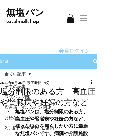
無塩パン
totalmollshop
会員ログイン
記事
全ての記事
2022年8月30日
読了時間: 1分
全ての記事
塩分制限のある方、高血圧
病院パン関連
や腎臓病や妊婦の方など
喫茶店・ホテルパン関連
無塩パンは、塩分制限のある方、
お得なクーポンイベント
高血圧や腎臓病や妊婦の方など、
様々な塩分を減らしたい方に最適
2月後半10%OFFのご案内
な無塩パンです、病院や介護施設