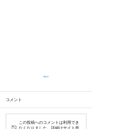
コメント
8月前半10%OFFのご案内
夏季休暇のお知
この投稿へのコメントは利用でき
なくなりました。詳細はサイト所