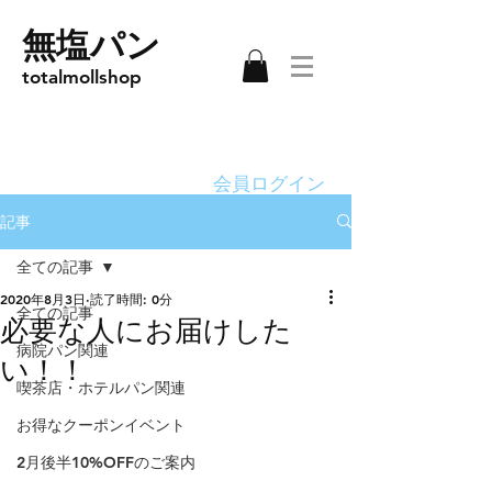
無塩パン
totalmollshop
会員ログイン
記事
全ての記事
2020年8月3日
読了時間: 0分
全ての記事
必要な人にお届けした
病院パン関連
い！！
喫茶店・ホテルパン関連
お得なクーポンイベント
2月後半10%OFFのご案内