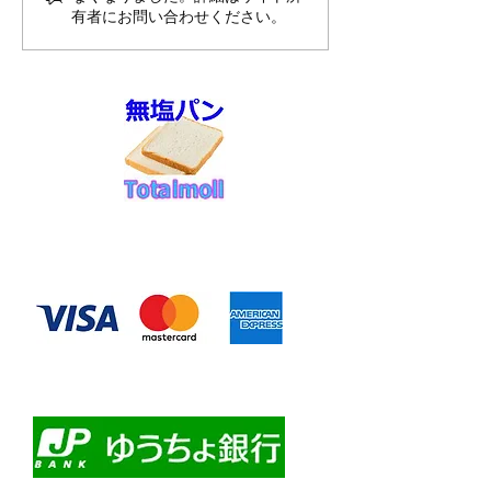
送スケジュール
有者にお問い合わせください。
せ
◆お支払い方法
​クレジットカード決済
・自動課金について
・自動口座振替
・ゆうちょ銀行前振込