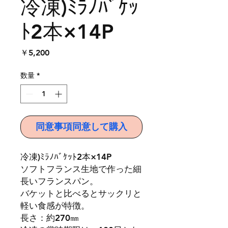
冷凍)ﾐﾗﾉﾊﾞｹｯ
ﾄ2本×14P
価
￥5,200
格
数量
*
同意事項同意して購入
冷凍)ﾐﾗﾉﾊﾞｹｯﾄ2本×14P
ソフトフランス生地で作った細
長いフランスパン。
バケットと比べるとサックリと
軽い食感が特徴。
長さ：約270㎜