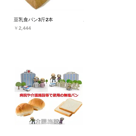
豆乳食パン3斤2本
豆乳食パン3斤2本
価格
価格
￥2,444
￥2,444