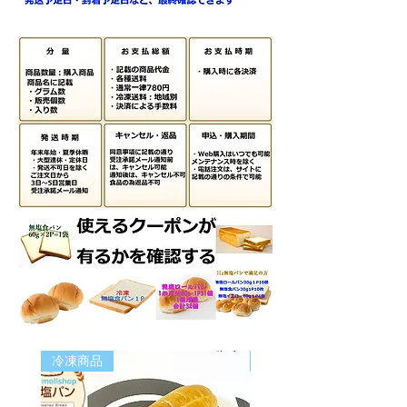
急便提供）
※発送スケジュールカレンダー
冷凍商品
業務用パン