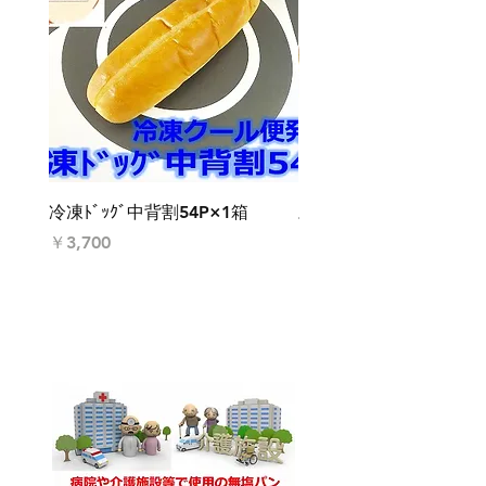
冷凍ﾄﾞｯｸﾞ中背割54P×1箱
豆乳食パン3斤2本
価格
価格
￥3,700
￥2,444